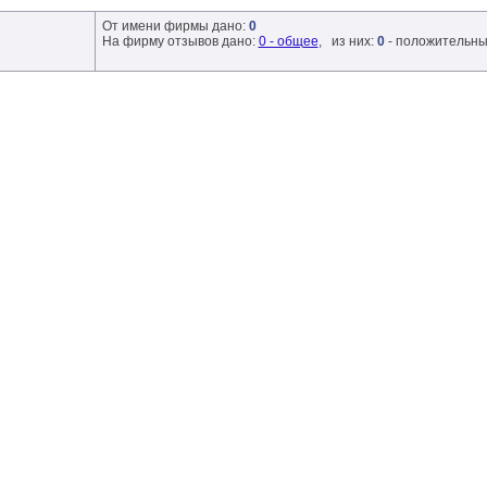
От имени фирмы дано:
0
На фирму отзывов дано:
0 - общее
, из них:
0
- положительны