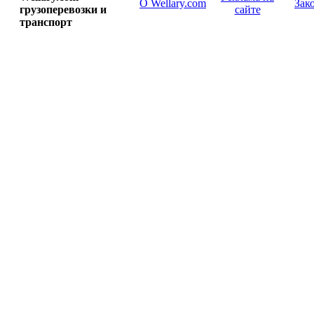
О Wellary.com
Зак
грузоперевозки и
сайте
транспорт