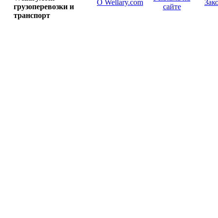
О Wellary.com
Зак
грузоперевозки и
сайте
транспорт