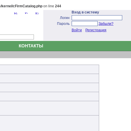
/kernel/cFirmCatalog.php
on line
244
Вход в систему
Логин
Пароль
Забыли?
Войти
Регистрация
КОНТАКТЫ