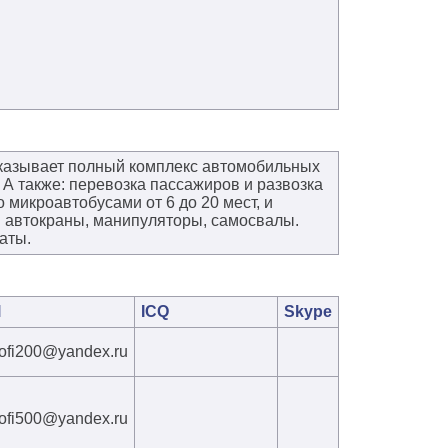
казывает полный комплекс автомобильных
. А также: перевозка пассажиров и развозка
 микроавтобусами от 6 до 20 мест, и
и: автокраны, манипуляторы, самосвалы.
аты.
l
ICQ
Skype
rofi200@yandex.ru
rofi500@yandex.ru