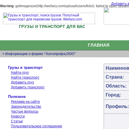
Добавить 
Warning
: getimagesize(http://wellary.com/upload/users/foto/): failed to open stre
ГРУЗЫ И ТРАНСПОРТ ДЛЯ ВАС
ГЛАВНАЯ
> Информация о фирме “Автопрофи,ООО”
Грузы и транспорт
Наименов
Найти груз
Страна:
Найти транспорт
Добавить груз
Область:
Добавить транспорт
Город:
Полезное
Реклама на сайте
Профиль:
Законодательство
Частые вопросы
Новости
Статьи
Пользовательское соглашение