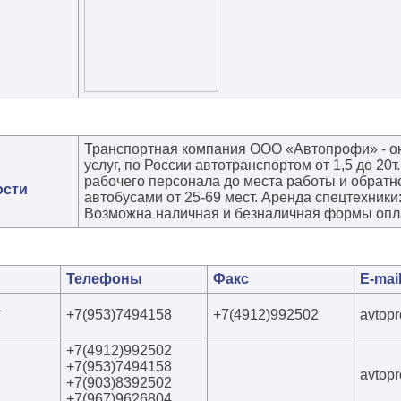
Транспортная компания ООО «Автопрофи» - о
услуг, по России автотранспортом от 1,5 до 20т
рабочего персонала до места работы и обратно
ости
автобусами от 25-69 мест. Аренда спецтехник
Возможна наличная и безналичная формы опл
Телефоны
Факс
E-mai
а
+7(953)7494158
+7(4912)992502
avtop
+7(4912)992502
+7(953)7494158
avtop
+7(903)8392502
+7(967)9626804