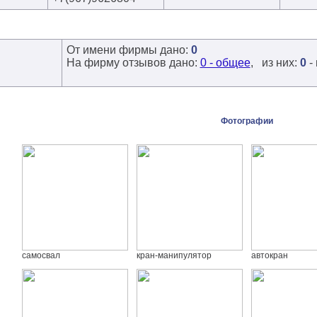
От имени фирмы дано:
0
На фирму отзывов дано:
0 - общее
, из них:
0
-
Фотографии
самосвал
кран-манипулятор
автокран