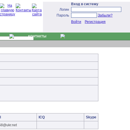
Вход в систему
Логин
Пароль
Забыли?
Войти
Регистрация
КОНТАКТЫ
l
ICQ
Skype
68@ukr.net