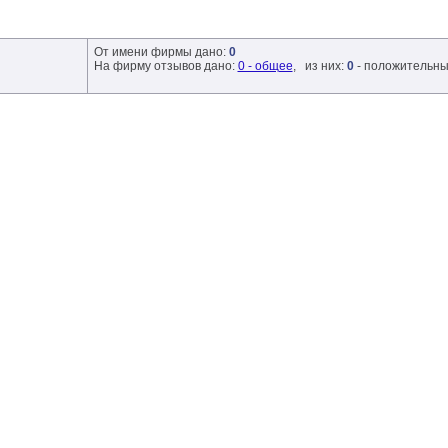
От имени фирмы дано:
0
На фирму отзывов дано:
0 - общее
, из них:
0
- положительны