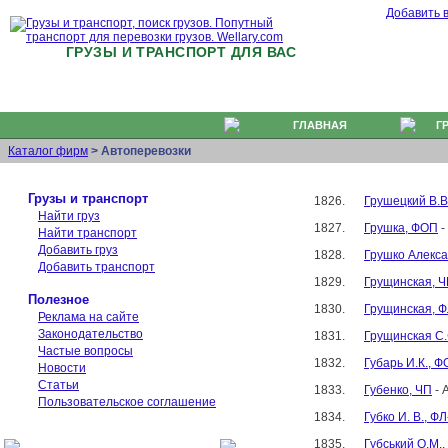
Добавить 
ГРУЗЫ И ТРАНСПОРТ ДЛЯ ВАС
ГЛАВНАЯ
Г
Каталог фирм
> Автоперевозки
Грузы и транспорт
1826.
Грушецкий В.В
Найти груз
1827.
Грушка, ФОП
-
Найти транспорт
Добавить груз
1828.
Грушко Алекса
Добавить транспорт
1829.
Грущинская, 
Полезное
1830.
Грущинская, 
Реклама на сайте
Законодательство
1831.
Грущинская С.
Частые вопросы
1832.
Губарь И.К., 
Новости
Статьи
1833.
Губенко, ЧП
- 
Пользовательское соглашение
1834.
Губко И. В., Ф
1835.
Губський О.М.