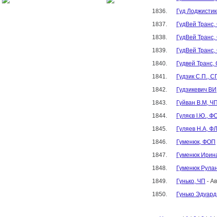
1836.
Гуд Лоджистик
1837.
ГудВей Транс
1838.
ГудВей Транс
1839.
ГудВей Транс
1840.
Гудвей Транс,
1841.
Гудзик С.П., С
1842.
Гудзикевич ВИ
1843.
Гуйван В.М, Ч
1844.
Гуляєв І.Ю., Ф
1845.
Гуляев Н.А, Ф
1846.
Гуменюк, ФОП
1847.
Гуменюк Ирин
1848.
Гуменюк Рулан
1849.
Гунько, ЧП
- Ав
1850.
Гунько Эдуард