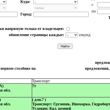
Куда:
c
по
Город:
ки напрямую только от владельцев:
обновление страницы каждые:
секунд
предлож
 первом столбике на
предложения, 
Транспорт
A)
7т
я обл.
)
( длн.7 )
я обл.
Транспорт:
Грузовик, Иномарка, Гидробор
Условия:
Кол. ремней