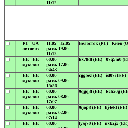
11:12
PL - UA
11.05 - 12.05
Белосток (PL) - Киев (
автовоз
разм. 19.06
11:12
EE - EE
00.00
kx78dl (EE) - 07q5m0 (E
муковоз
разм. 17.06
04:43
EE - EE
00.00
cggbez (EE) - isl07i (EE)
муковоз
разм. 09.06
15:56
EE - EE
00.00
9qgq3l (EE) - kchx0g (E
муковоз
разм. 08.06
17:07
EE - EE
00.00
9ijop8 (EE) - hj4ekl (EE)
муковоз
разм. 02.06
07:14
EE - EE
00.00
tyaj70 (EE) - uxk2jx (EE