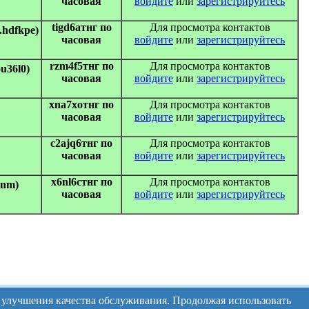
часовая
войдите
или
зарегистрируйтесь
tigd6aтнг по
Для просмотра контактов
.hdfkpe)
часовая
войдите
или
зарегистрируйтесь
rzm4f5тнг по
Для просмотра контактов
u36l0)
часовая
войдите
или
зарегистрируйтесь
xna7xoтнг по
Для просмотра контактов
часовая
войдите
или
зарегистрируйтесь
c2ajq6тнг по
Для просмотра контактов
часовая
войдите
или
зарегистрируйтесь
x6nl6cтнг по
Для просмотра контактов
rnm)
часовая
войдите
или
зарегистрируйтесь
и улучшения качества обслуживания. Продолжая использовать