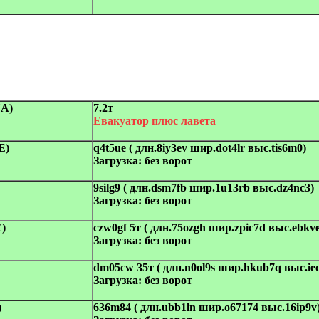
UA)
7.2т
Евакуатор плюс лавета
E)
q4t5ue ( длн.8iy3ev шир.dot4lr выс.tis6m0)
Загрузка:
без ворот
9silg9 ( длн.dsm7fb шир.1u13rb выс.dz4nc3)
Загрузка:
без ворот
E)
czw0gf 5т ( длн.75ozgh шир.zpic7d выс.ebkve
Загрузка:
без ворот
dm05cw 35т ( длн.n0ol9s шир.hkub7q выс.ie
Загрузка:
без ворот
)
636m84 ( длн.ubb1ln шир.o67174 выс.16ip9v