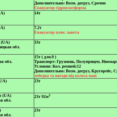
Дополнительно:
Возм. догруз, Срочно
Євакуатор гідроплатформа
UA)
14т
UA)
7.2т
Евакуатор плюс лавета
 (UA)
33т
ицкая обл.
15т ( длн.9 )
ая обл.
Транспорт:
Грузовик, Полуприцеп, Иномар
Условия:
Кол. ремней:12
Дополнительно:
Возм. догруз, Кругорейс, 
лебедка та наезди під колеса маю
(UA)
23т
в (UA)
3
23т 92м
я обл.
)
23т
я обл.