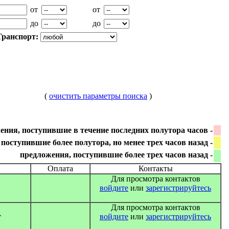
от
от
до
до
Транспорт:
(
очистить параметры поиска
)
ения, поступившие в течение последних полутора часов -
поступившие более полутора, но менее трех часов назад -
предложения, поступившие более трех часов назад -
Оплата
Контакты
Для просмотра контактов
войдите
или
зарегистрируйтесь
Для просмотра контактов
т
войдите
или
зарегистрируйтесь