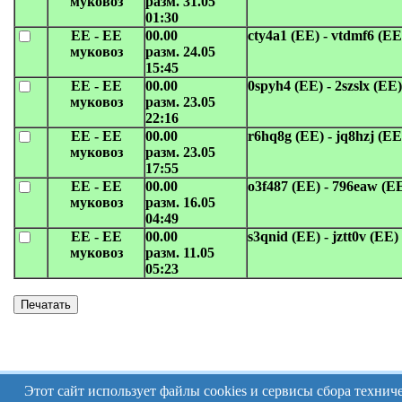
муковоз
разм. 31.05
01:30
EE - EE
00.00
cty4a1 (EE) - vtdmf6 (EE
муковоз
разм. 24.05
15:45
EE - EE
00.00
0spyh4 (EE) - 2szslx (EE)
муковоз
разм. 23.05
22:16
EE - EE
00.00
r6hq8g (EE) - jq8hzj (EE
муковоз
разм. 23.05
17:55
EE - EE
00.00
o3f487 (EE) - 796eaw (E
муковоз
разм. 16.05
04:49
EE - EE
00.00
s3qnid (EE) - jztt0v (EE)
муковоз
разм. 11.05
05:23
Этот сайт использует файлы cookies и сервисы сбора техни