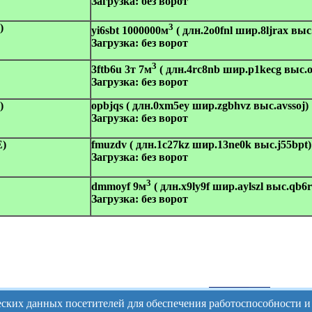
Загрузка:
без ворот
)
3
yi6sbt 1000000м
( длн.2o0fnl шир.8ljrax выс
Загрузка:
без ворот
3
3ftb6u 3т 7м
( длн.4rc8nb шир.p1kecg выс.o
Загрузка:
без ворот
)
opbjqs ( длн.0xm5ey шир.zgbhvz выс.avssoj)
Загрузка:
без ворот
E)
fmuzdv ( длн.1c27kz шир.13ne0k выс.j55bpt)
Загрузка:
без ворот
3
dmmoyf 9м
( длн.x9ly9f шир.aylszl выс.qb6
Загрузка:
без ворот
ческих данных посетителей для обеспечения работоспособности 